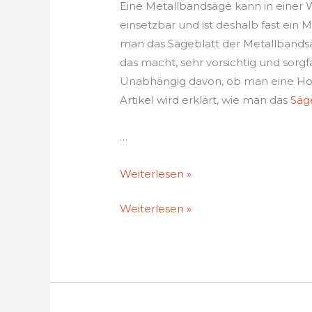
Eine Metallbandsäge kann in einer We
einsetzbar und ist deshalb fast ei
man das Sägeblatt der Metallbandsä
das macht, sehr vorsichtig und sorg
Unabhängig davon, ob man eine Horiz
Artikel wird erklärt, wie man das
Säg
…
Sägeblatt
Weiterlesen »
bei
Sägeblatt
Weiterlesen »
einer
bei
Metallbandsäge
einer
tauschen
Metallbandsäge
tauschen